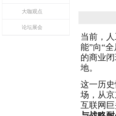
大咖观点
论坛展会
当前，人
能”向“
的商业闭
地。
这一历史
场，从京
互联网巨
与战略耐