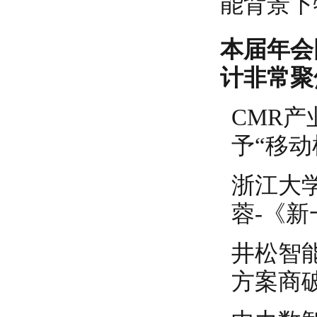
能背景下
本届年会
计非常聚
CMR产
予“移动
浙江大
蓉-《
井松智能
方案商