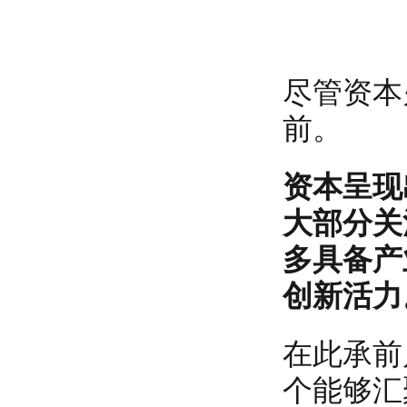
尽管资本
前。
资本呈现
大部分关
多具备产
创新活力
在此承前
个能够汇