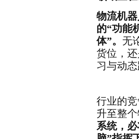
物流机器
的“功能
体”。
无
货位，还
习与动态
行业的竞
升至整个
系统，必
脑”指挥