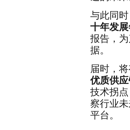
与此同时
十年发展
报告，为
据。
届时，将
优质供应
技术拐点
察行业未
平台。