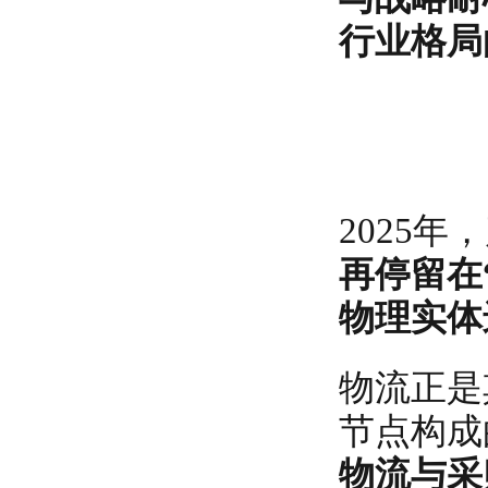
行业格局
2025
再停留在
物理实体
物流正是
节点构成
物流与采