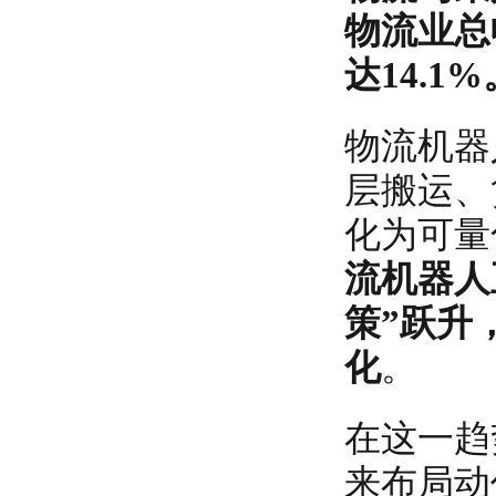
物流业总
达14.1%
物流机器
层搬运、
化为可量
流机器人
策”跃升
化
。
在这一趋
来布局动