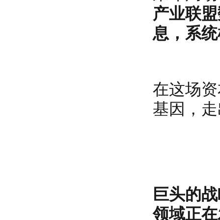
产业联盟
息，系统
在这场资
基因，走
巨头的战
领域正在