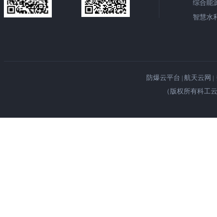
综合能
智慧水
防爆云平台
航天云网
|
|
（版权所有科工云网©Copy