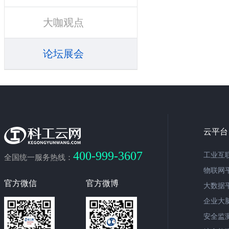
大咖观点
论坛展会
云平台
400-999-3607
工业互
全国统一服务热线：
物联网
官方微信
官方微博
大数据
企业大
安全监